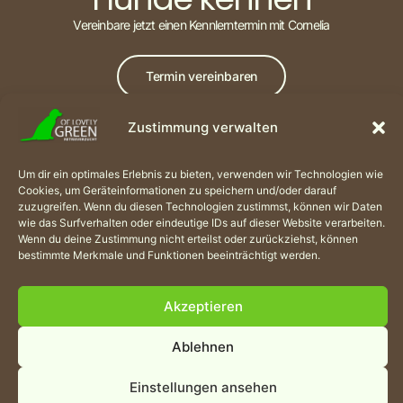
Vereinbare jetzt einen Kennlerntermin mit Cornelia
Termin vereinbaren
Zustimmung verwalten
Um dir ein optimales Erlebnis zu bieten, verwenden wir Technologien wie
Cookies, um Geräteinformationen zu speichern und/oder darauf
zuzugreifen. Wenn du diesen Technologien zustimmst, können wir Daten
wie das Surfverhalten oder eindeutige IDs auf dieser Website verarbeiten.
Kontakt
Wenn du deine Zustimmung nicht erteilst oder zurückziehst, können
bestimmte Merkmale und Funktionen beeinträchtigt werden.
of_lovely_Green@t-
Anfahrt
Rechtliches
Eingetragene
online.de
Mitglied
Hohe Straße 31
Datenschutzerklärung
0171
Akzeptieren
41179
4386752
Haftungsausschluss
Mönchengladbach
02161
Ablehnen
Impressum
583468
© 2026
Einstellungen ansehen